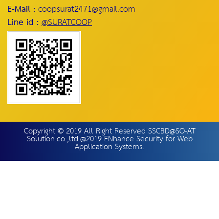
E-Mail :
coopsurat2471@gmail.com
Line id :
@SURATCOOP
Copyright © 2019 All Right Reserved SSCBD@SO-AT
Solution.co.,ltd.@2019 ENhance Security for Web
Application Systems.