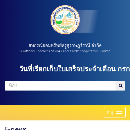
สหกรณ์ออมทรัพย์ครูสุราษฎร์ธานี จำกัด
Suratthani Teacher's Savings and Credit Cooperative, Limited
ันที่เรียกเก็บใบเสร็จประจำเดือน กรกฎาคม 
Toggl
เมนู
naviga
E-news