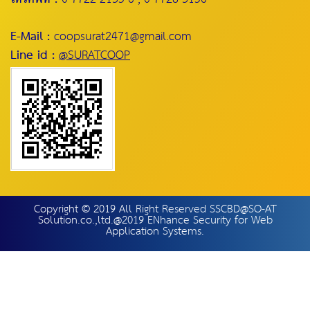
E-Mail :
coopsurat2471@gmail.com
Line id :
@SURATCOOP
Copyright © 2019 All Right Reserved SSCBD@SO-AT
Solution.co.,ltd.@2019 ENhance Security for Web
Application Systems.