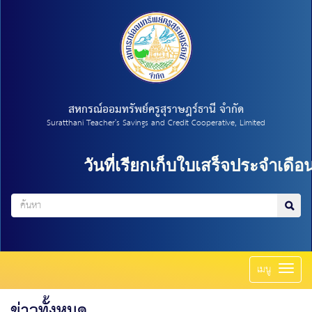
สหกรณ์ออมทรัพย์ครูสุราษฎร์ธานี จำกัด
Suratthani Teacher's Savings and Credit Cooperative, Limited
วันที่เรียกเก็บใบเสร็จประจำเดือน ก
Toggl
เมนู
naviga
ข่าวทั้งหมด