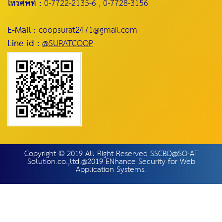
โทรศัพท์ :
0-7722-2135-6 , 0-7728-3156
E-Mail :
coopsurat2471@gmail.com
Line id :
@SURATCOOP
Copyright © 2019 All Right Reserved SSCBD@SO-AT
Solution.co.,ltd.@2019 ENhance Security for Web
Application Systems.