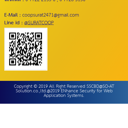
E-Mail :
coopsurat2471@gmail.com
Line id :
@SURATCOOP
Copyright © 2019 All Right Reserved SSCBD@SO-AT
Solution.co.,ltd.@2019 ENhance Security for Web
Application Systems.