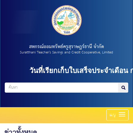
สหกรณ์ออมทรัพย์ครูสุราษฎร์ธานี จำกัด
Suratthani Teacher's Savings and Credit Cooperative, Limited
วันที่เรียกเก็บใบเสร็จประจำเดือน กรก
Toggl
เมนู
naviga
ข่าวทั้งหมด