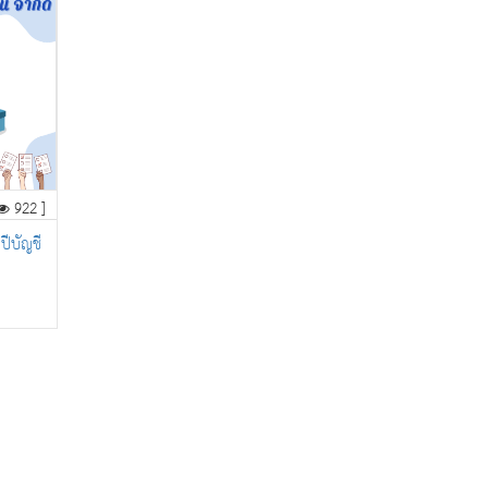
922 ]
ีบัญชี