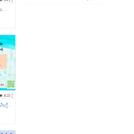
991 ]
น ...
610 ]
กู้...