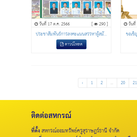
วันที่ 17 ต.ค. 2566
[
290 ]
วันที
ประชาสัมพันธ์การลงคะเเนนสรรหาผู้สมั...
ขอเชิญ
ดาวน์โหลด
‹
1
2
...
20
21
ติดต่อสหกรณ์
ที่ตั้ง
สหกรณ์ออมทรัพย์ครูสุราษฎร์ธานี จำกัด