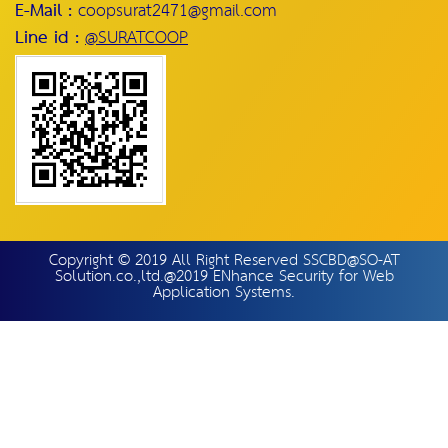
E-Mail :
coopsurat2471@gmail.com
Line id :
@SURATCOOP
Copyright © 2019 All Right Reserved SSCBD@SO-AT
Solution.co.,ltd.@2019 ENhance Security for Web
Application Systems.