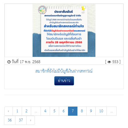
วันที่ 17 พ.ย. 2568
[
553 ]
สมาชิกที่ยังไม่มีบัญชีเงินฝากสหกรณ์
อ่านข่าว
‹
1
2
...
4
5
6
7
8
9
10
...
36
37
›