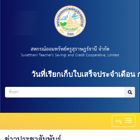
สหกรณ์ออมทรัพย์ครูสุราษฎร์ธานี จำกัด
Suratthani Teacher's Savings and Credit Cooperative, Limited
วันที่เรียกเก็บใบเสร็จประจำเดือน กรก
Toggl
เมนู
naviga
ข่าวประชาสัมพันธ์