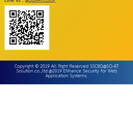
Line id :
@SURATCOOP
Copyright © 2019 All Right Reserved SSCBD@SO-AT
Solution.co.,ltd.@2019 ENhance Security for Web
Application Systems.