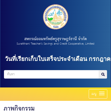
สหกรณ์ออมทรัพย์ครูสุราษฎร์ธานี จำกัด
Suratthani Teacher's Savings and Credit Cooperative, Limited
็บใบเสร็จประจำเดือน กรกฎาคม 2569
=
>
บำ
Toggl
เมนู
naviga
ภาพกิจกรรม