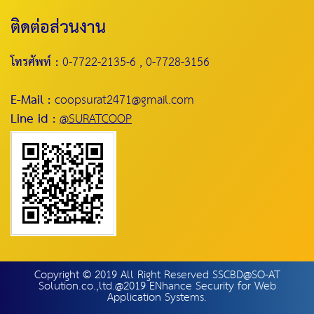
ติดต่อส่วนงาน
โทรศัพท์ :
0-7722-2135-6 , 0-7728-3156
E-Mail :
coopsurat2471@gmail.com
Line id :
@SURATCOOP
Copyright © 2019 All Right Reserved SSCBD@SO-AT
Solution.co.,ltd.@2019 ENhance Security for Web
Application Systems.