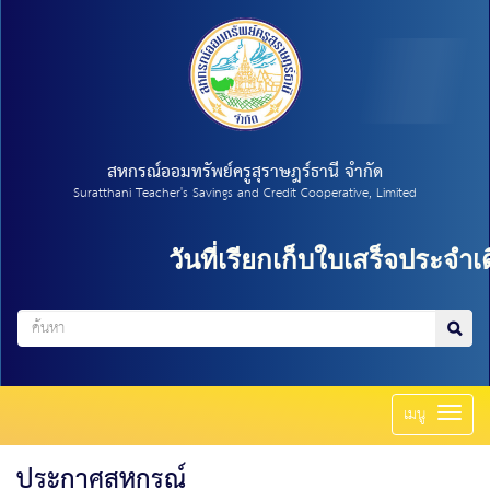
สหกรณ์ออมทรัพย์ครูสุราษฎร์ธานี จำกัด
Suratthani Teacher's Savings and Credit Cooperative, Limited
วันที่เรียกเก็บใบเสร็จประจำเด
Toggl
เมนู
naviga
ประกาศสหกรณ์