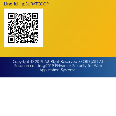
Line id :
@SURATCOOP
Copyright © 2019 All Right Reserved SSCBD@SO-AT
Solution.co.,ltd.@2019 ENhance Security for Web
Application Systems.