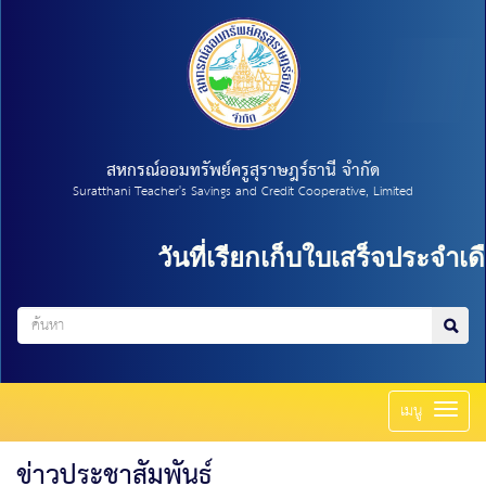
สหกรณ์ออมทรัพย์ครูสุราษฎร์ธานี จำกัด
Suratthani Teacher's Savings and Credit Cooperative, Limited
วันที่เรียกเก็บใบเสร็จประจำเดื
Toggl
เมนู
naviga
ข่าวประชาสัมพันธ์