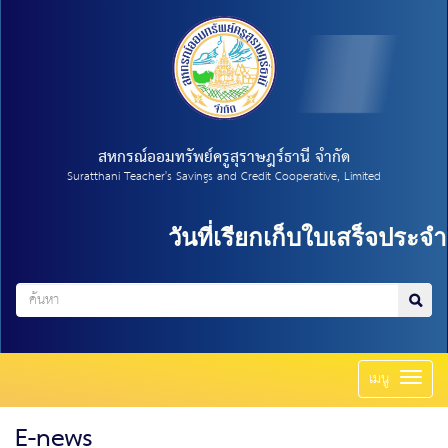
สหกรณ์ออมทรัพย์ครูสุราษฎร์ธานี จำกัด
Suratthani Teacher's Savings and Credit Cooperative, Limited
วันที่เรียกเก็บใบเสร็จประจำเ
Toggl
เมนู
naviga
E-news