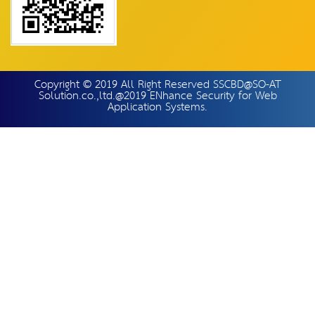
Copyright © 2019 All Right Reserved SSCBD@SO-AT
Solution.co.,ltd.@2019 ENhance Security for Web
Application Systems.