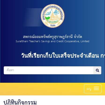
สหกรณ์ออมทรัพย์ครูสุราษฎร์ธานี จำกัด
Suratthani Teacher's Savings and Credit Cooperative, Limited
วันที่เรียกเก็บใบเสร็จประจำเดือน กร
Toggl
เมนู
naviga
ปฏิทินกิจกรรม