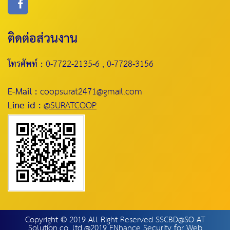
ติดต่อส่วนงาน
โทรศัพท์ :
0-7722-2135-6 , 0-7728-3156
E-Mail :
coopsurat2471@gmail.com
Line id :
@SURATCOOP
Copyright © 2019 All Right Reserved SSCBD@SO-AT
Solution.co.,ltd.@2019 ENhance Security for Web