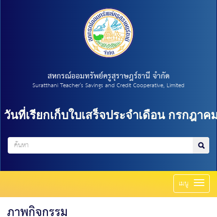
สหกรณ์ออมทรัพย์ครูสุราษฎร์ธานี จำกัด
Suratthani Teacher's Savings and Credit Cooperative, Limited
ใบเสร็จประจำเดือน กรกฎาคม 2569
=
>
บำนา
Toggl
เมนู
naviga
ภาพกิจกรรม