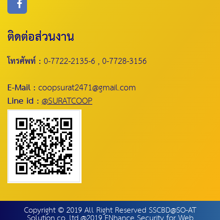
ติดต่อส่วนงาน
โทรศัพท์ :
0-7722-2135-6 , 0-7728-3156
E-Mail :
coopsurat2471@gmail.com
Line id :
@SURATCOOP
Copyright © 2019 All Right Reserved SSCBD@SO-AT
Solution.co.,ltd.@2019 ENhance Security for Web