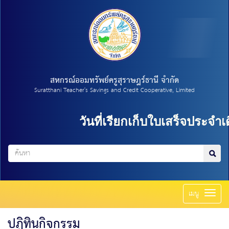
สหกรณ์ออมทรัพย์ครูสุราษฎร์ธานี จำกัด
Suratthani Teacher's Savings and Credit Cooperative, Limited
วันที่เรียกเก็บใบเสร็จประจำเด
Toggl
เมนู
naviga
ปฏิทินกิจกรรม