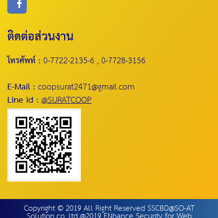
ติดต่อส่วนงาน
โทรศัพท์ :
0-7722-2135-6 , 0-7728-3156
E-Mail :
coopsurat2471@gmail.com
Line id :
@SURATCOOP
Copyright © 2019 All Right Reserved SSCBD@SO-AT
Solution.co.,ltd.@2019 ENhance Security for Web