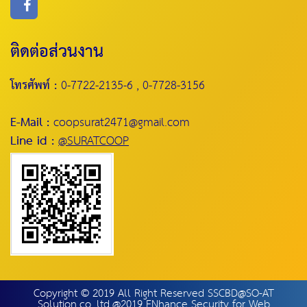
ติดต่อส่วนงาน
โทรศัพท์ :
0-7722-2135-6 , 0-7728-3156
E-Mail :
coopsurat2471@gmail.com
Line id :
@SURATCOOP
Copyright © 2019 All Right Reserved SSCBD@SO-AT
Solution.co.,ltd.@2019 ENhance Security for Web