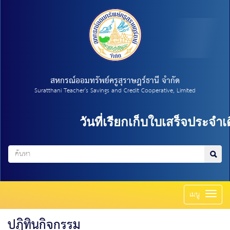
สหกรณ์ออมทรัพย์ครูสุราษฎร์ธานี จำกัด
Suratthani Teacher's Savings and Credit Cooperative, Limited
วันที่เรียกเก็บใบเสร็จประจำเด
Toggl
เมนู
naviga
ปฏิทินกิจกรรม