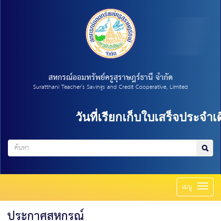
สหกรณ์ออมทรัพย์ครูสุราษฎร์ธานี จำกัด
Suratthani Teacher's Savings and Credit Cooperative, Limited
วันที่เรียกเก็บใบเสร็จประจำเด
Toggl
เมนู
naviga
ประกาศสหกรณ์