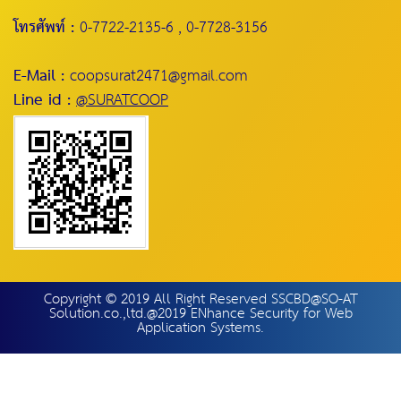
โทรศัพท์ :
0-7722-2135-6 , 0-7728-3156
E-Mail :
coopsurat2471@gmail.com
Line id :
@SURATCOOP
Copyright © 2019 All Right Reserved SSCBD@SO-AT
Solution.co.,ltd.@2019 ENhance Security for Web
Application Systems.