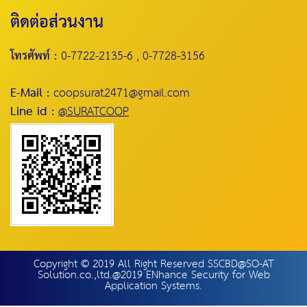
ติดต่อส่วนงาน
โทรศัพท์ :
0-7722-2135-6 , 0-7728-3156
E-Mail :
coopsurat2471@gmail.com
Line id :
@SURATCOOP
Copyright © 2019 All Right Reserved SSCBD@SO-AT
Solution.co.,ltd.@2019 ENhance Security for Web
Application Systems.