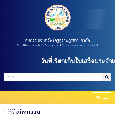
สหกรณ์ออมทรัพย์ครูสุราษฎร์ธานี จำกัด
Suratthani Teacher's Savings and Credit Cooperative, Limited
วันที่เรียกเก็บใบเสร็จประจำเด
Toggl
เมนู
naviga
ปฏิทินกิจกรรม