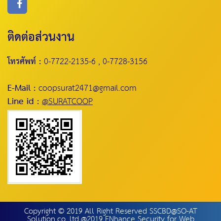
ติดต่อส่วนงาน
โทรศัพท์ :
0-7722-2135-6 , 0-7728-3156
E-Mail :
coopsurat2471@gmail.com
Line id :
@SURATCOOP
Copyright © 2019 All Right Reserved SSCBD@SO-AT
Solution.co.,ltd.@2019 ENhance Security for Web