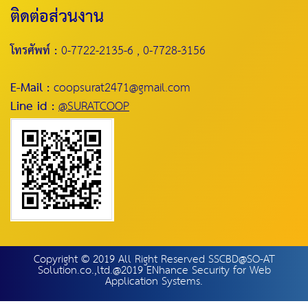
ติดต่อส่วนงาน
โทรศัพท์ :
0-7722-2135-6 , 0-7728-3156
E-Mail :
coopsurat2471@gmail.com
Line id :
@SURATCOOP
Copyright © 2019 All Right Reserved SSCBD@SO-AT
Solution.co.,ltd.@2019 ENhance Security for Web
Application Systems.