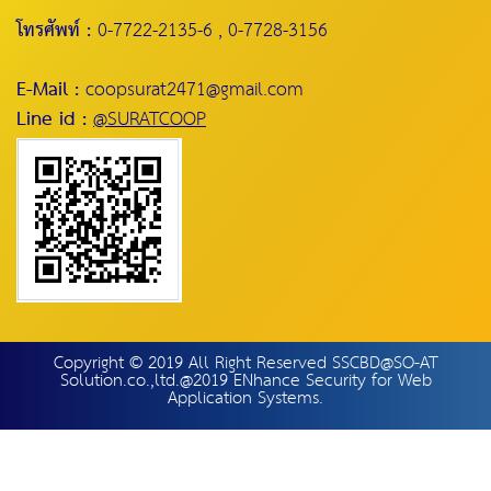
โทรศัพท์ :
0-7722-2135-6 , 0-7728-3156
E-Mail :
coopsurat2471@gmail.com
Line id :
@SURATCOOP
Copyright © 2019 All Right Reserved SSCBD@SO-AT
Solution.co.,ltd.@2019 ENhance Security for Web
Application Systems.