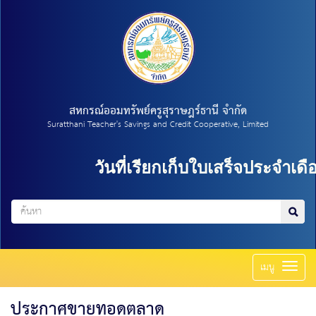
สหกรณ์ออมทรัพย์ครูสุราษฎร์ธานี จำกัด
Suratthani Teacher's Savings and Credit Cooperative, Limited
วันที่เรียกเก็บใบเสร็จประจำเดื
Toggl
เมนู
naviga
ประกาศขายทอดตลาด