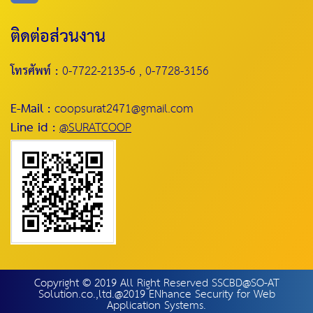
ติดต่อส่วนงาน
โทรศัพท์ :
0-7722-2135-6 , 0-7728-3156
E-Mail :
coopsurat2471@gmail.com
Line id :
@SURATCOOP
Copyright © 2019 All Right Reserved SSCBD@SO-AT
Solution.co.,ltd.@2019 ENhance Security for Web
Application Systems.