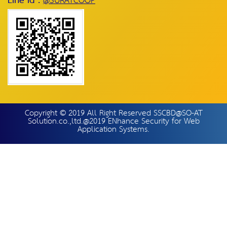
Line id :
@SURATCOOP
Copyright © 2019 All Right Reserved SSCBD@SO-AT
Solution.co.,ltd.@2019 ENhance Security for Web
Application Systems.