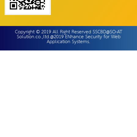
Copyright © 2019 All Right Reserved SSCBD@SO-AT
Solution.co.,ltd.@2019 ENhance Security for Web
Application Systems.