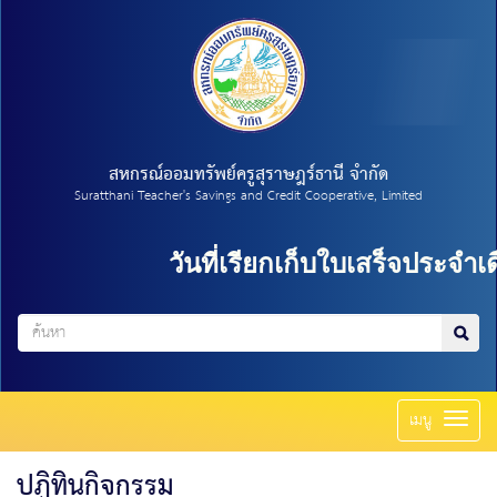
สหกรณ์ออมทรัพย์ครูสุราษฎร์ธานี จำกัด
Suratthani Teacher's Savings and Credit Cooperative, Limited
วันที่เรียกเก็บใบเสร็จประจำเด
Toggl
เมนู
naviga
ปฏิทินกิจกรรม