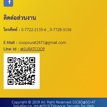
ติดต่อส่วนงาน
โทรศัพท์ :
0-7722-2135-6 , 0-7728-3156
E-Mail :
coopsurat2471@gmail.com
Line id :
@SURATCOOP
Copyright © 2019 All Right Reserved SSCBD@SO-AT
Solution.co.,ltd.@2019 ENhance Security for Web