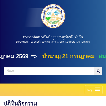
สหกรณ์ออมทรัพย์ครูสุราษฎร์ธานี จำกัด
Suratthani Teacher's Savings and Credit Cooperative, Limited
าคม 2569
=
>
บำนาญ 21 กรกฎาคม
สมาชิ
Toggl
เมนู
naviga
ปฏิทินกิจกรรม