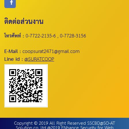
ติดต่อส่วนงาน
โทรศัพท์ :
0-7722-2135-6 , 0-7728-3156
E-Mail :
coopsurat2471@gmail.com
Line id :
@SURATCOOP
Copyright © 2019 All Right Reserved SSCBD@SO-AT
Solution.co.,ltd.@2019 ENhance Security for Web