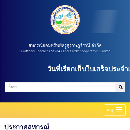
สหกรณ์ออมทรัพย์ครูสุราษฎร์ธานี จำกัด
Suratthani Teacher's Savings and Credit Cooperative, Limited
วันที่เรียกเก็บใบเสร็จประจำเด
Toggl
เมนู
naviga
ประกาศสหกรณ์