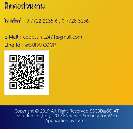
ติดต่อส่วนงาน
โทรศัพท์ :
0-7722-2135-6 , 0-7728-3156
E-Mail :
coopsurat2471@gmail.com
Line id :
@SURATCOOP
Copyright © 2019 All Right Reserved SSCBD@SO-AT
Solution.co.,ltd.@2019 ENhance Security for Web
Application Systems.