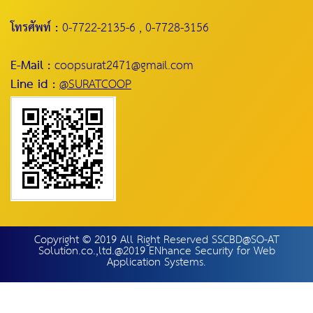
โทรศัพท์ :
0-7722-2135-6 , 0-7728-3156
E-Mail :
coopsurat2471@gmail.com
Line id :
@SURATCOOP
Copyright © 2019 All Right Reserved SSCBD@SO-AT
Solution.co.,ltd.@2019 ENhance Security for Web
Application Systems.