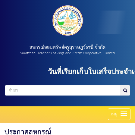
สหกรณ์ออมทรัพย์ครูสุราษฎร์ธานี จำกัด
Suratthani Teacher's Savings and Credit Cooperative, Limited
วันที่เรียกเก็บใบเสร็จประจำเด
Toggl
เมนู
naviga
ประกาศสหกรณ์