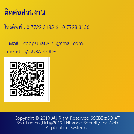
ติดต่อส่วนงาน
โทรศัพท์ :
0-7722-2135-6 , 0-7728-3156
E-Mail :
coopsurat2471@gmail.com
Line id :
@SURATCOOP
Copyright © 2019 All Right Reserved SSCBD@SO-AT
Solution.co.,ltd.@2019 ENhance Security for Web
Application Systems.