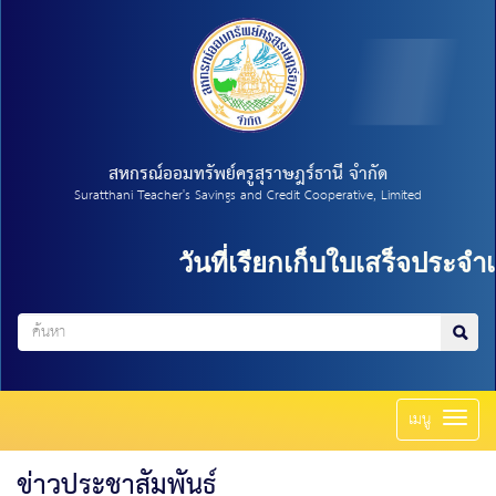
สหกรณ์ออมทรัพย์ครูสุราษฎร์ธานี จำกัด
Suratthani Teacher's Savings and Credit Cooperative, Limited
วันที่เรียกเก็บใบเสร็จประจำเด
Toggl
เมนู
naviga
ข่าวประชาสัมพันธ์