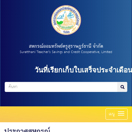
สหกรณ์ออมทรัพย์ครูสุราษฎร์ธานี จำกัด
Suratthani Teacher's Savings and Credit Cooperative, Limited
วันที่เรียกเก็บใบเสร็จประจำเดือน 
Toggl
เมนู
naviga
ประกาศสหกรณ์