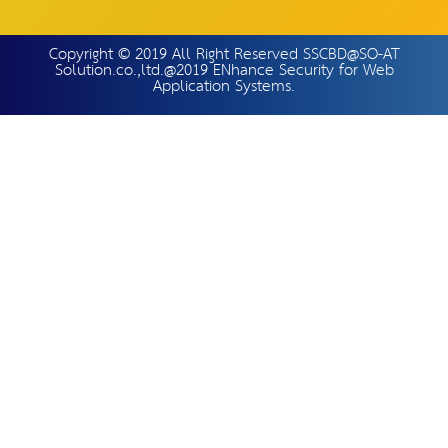
Copyright © 2019 All Right Reserved SSCBD@SO-AT
Solution.co.,ltd.@2019 ENhance Security for Web
Application Systems.