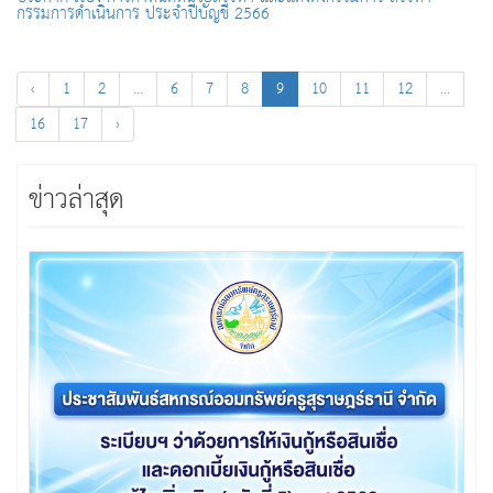
กรรมการดำเนินการ ประจำปีบัญชี 2566
‹
1
2
...
6
7
8
9
10
11
12
...
16
17
›
ข่าวล่าสุด