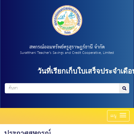
สหกรณ์ออมทรัพย์ครูสุราษฎร์ธานี จำกัด
Suratthani Teacher's Savings and Credit Cooperative, Limited
วันที่เรียกเก็บใบเสร็จประจำเดือน 
Toggl
เมนู
naviga
ประกาศสหกรณ์